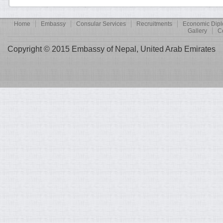
Home
Embassy
Consular Services
Recruitments
Economic Dip
Gallery
C
Copyright © 2015 Embassy of Nepal, United Arab Emirates