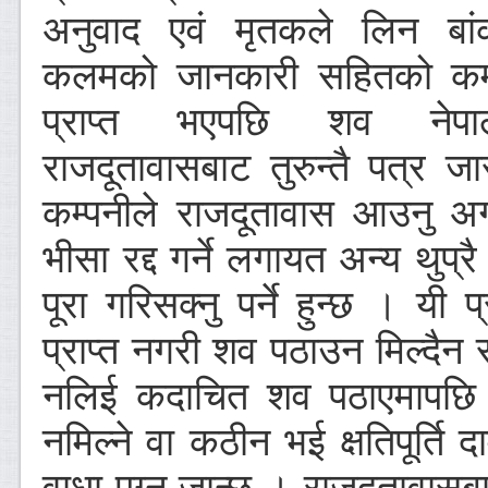
अनुवाद एवं मृतकले लिन बा
कलमको जानकारी सहितको कम्
प्राप्त भएपछि शव नेप
राजदूतावासबाट तुरुन्तै पत्र ज
कम्पनीले राजदूतावास आउनु अ
भीसा रद्द गर्ने लगायत अन्य थुप्रै
पूरा गरिसक्नु पर्ने हुन्छ । यी 
प्राप्त नगरी शव पठाउन मिल्दैन
नलिई कदाचित शव पठाएमापछ
नमिल्ने वा कठीन भई क्षतिपूर्ति द
वाधा पुग्न जान्छ । राजदूतावास