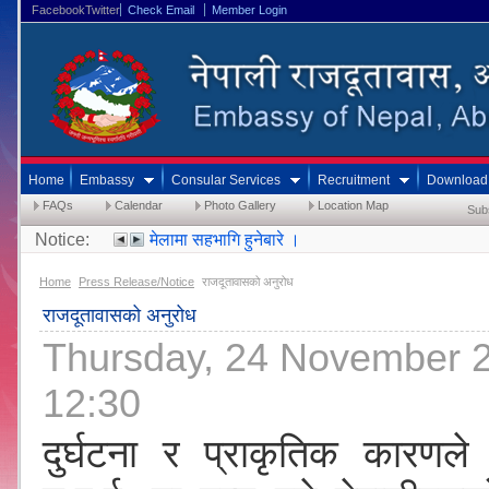
FacebookTwitter
Check Email
Member Login
Home
Embassy
Consular Services
Recruitment
Download
FAQs
Calendar
Photo Gallery
Location Map
Sub
Notice:
Schedule o
Home
Press Release/Notice
राजदूतावासको अनुरोध
राजदूतावासको अनुरोध
Thursday, 24 November 
12:30
दुर्घटना र प्राकृतिक कारणले प