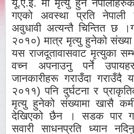
यू.ए.ई. मा मृत्यु हुने नेपालीहरुक
गएको अवस्था प्रति नेपाली र
अवुधावी अत्यन्तै चिन्तित छ ।ग
२०१०) मात्र मृत्यु हुनेको संख्य
यस राजदूतावासवाट मृत्युका सम्
वच्न अपनाउनु पर्ने उपायहर
जानकारीहरू गराउँदा गराउँदै य
२०११) पनि दुर्घटना र प्राकृ
मृत्यु हुनेको संख्यामा खासै कम
देखिएको छैन । सडक पार गर्
सवारी साधनप्रति ध्यान नदिनु